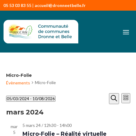
05 53 03 83 55
|
accueil@dronneetbelle.fr
Micro-Folie
Micro-Folie
Évènements
Reche
Na
Évènements
05/03/2024
 - 
10/08/2026
Liste
de
et
Recherche
Sélectionnez
vu
naviga
mars 2024
une
Év
de
date.
5 mars 24 / 12h30
-
14h00
vues
mar
5
Micro-Folie – Réalité virtuelle