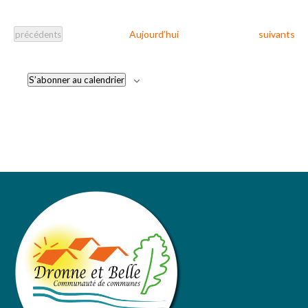
Évènement
Évènements
Aujourd’hui
suivants
précédents
S’abonner au calendrier