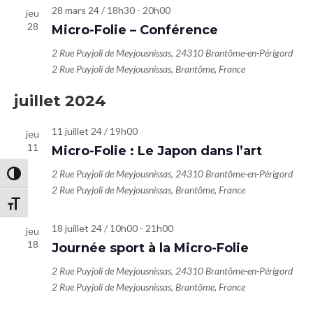
28 mars 24 / 18h30
-
20h00
jeu
28
Micro-Folie – Conférence
2 Rue Puyjoli de Meyjousnissas, 24310 Brantôme-en-Périgord
2 Rue Puyjoli de Meyjousnissas, Brantôme, France
juillet 2024
11 juillet 24 / 19h00
jeu
11
Micro-Folie : Le Japon dans l’art
2 Rue Puyjoli de Meyjousnissas, 24310 Brantôme-en-Périgord
Passer en contraste élevé
2 Rue Puyjoli de Meyjousnissas, Brantôme, France
Changer la taille de la police
18 juillet 24 / 10h00
-
21h00
jeu
18
Journée sport à la Micro-Folie
2 Rue Puyjoli de Meyjousnissas, 24310 Brantôme-en-Périgord
2 Rue Puyjoli de Meyjousnissas, Brantôme, France