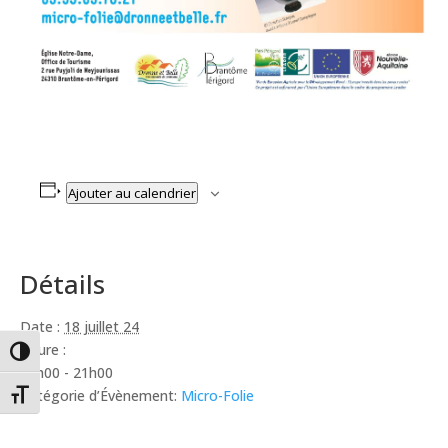
Ajouter au calendrier
Détails
Date :
18 juillet 24
Heure :
Passer en contraste élevé
10h00 - 21h00
Catégorie d’Évènement:
Micro-Folie
Changer la taille de la police