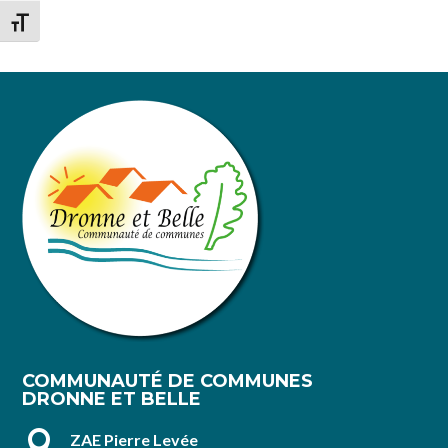
Changer la taille de la police
COMMUNAUTÉ DE COMMUNES
DRONNE ET BELLE

ZAE Pierre Levée