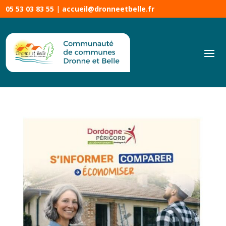
05 53 03 83 55
|
accueil@dronneetbelle.fr