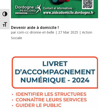
Passer en contraste élevé
Changer la taille de la police
Devenir aide à domicile !
par
com-cc-dronne-et-belle
|
27 Mar 2025
|
Action
Sociale