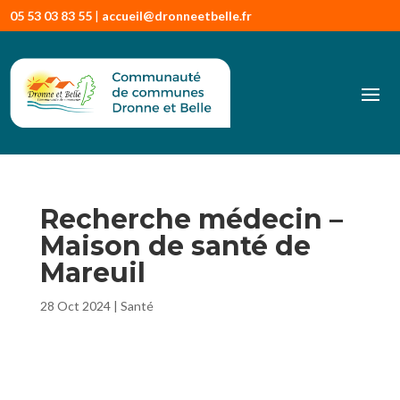
05 53 03 83 55
|
accueil@dronneetbelle.fr
Recherche médecin –
Maison de santé de
Mareuil
28 Oct 2024
|
Santé