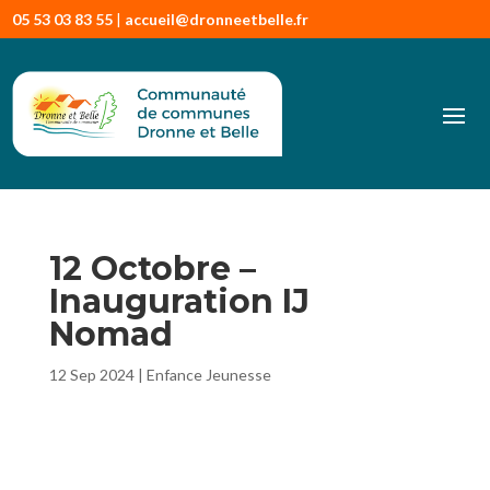
05 53 03 83 55
|
accueil@dronneetbelle.fr
12 Octobre –
Inauguration IJ
Nomad
12 Sep 2024
|
Enfance Jeunesse