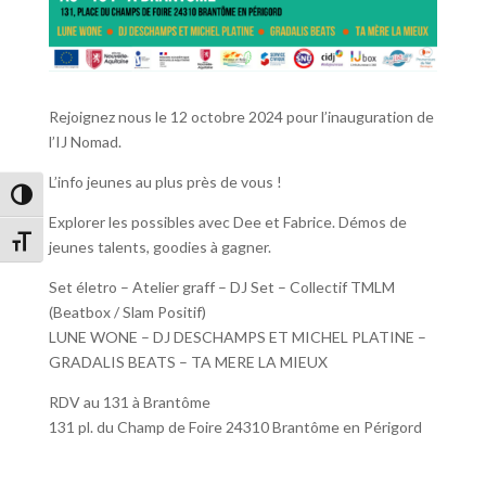
Rejoignez nous le 12 octobre 2024 pour l’inauguration de
l’IJ Nomad.
L’info jeunes au plus près de vous !
Passer en contraste élevé
Explorer les possibles avec Dee et Fabrice. Démos de
Changer la taille de la police
jeunes talents, goodies à gagner.
Set életro – Atelier graff – DJ Set – Collectif TMLM
(Beatbox / Slam Positif)
LUNE WONE – DJ DESCHAMPS ET MICHEL PLATINE –
GRADALIS BEATS – TA MERE LA MIEUX
RDV au 131 à Brantôme
131 pl. du Champ de Foire 24310 Brantôme en Périgord