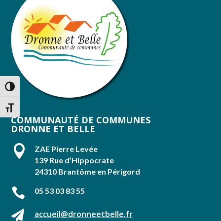
Passer en contraste élevé
Changer la taille de la police
COMMUNAUTÉ DE COMMUNES
DRONNE ET BELLE

ZAE Pierre Levée
139 Rue d’Hippocrate
24310 Brantôme en Périgord

05 53 03 83 55

accueil@dronneetbelle.fr