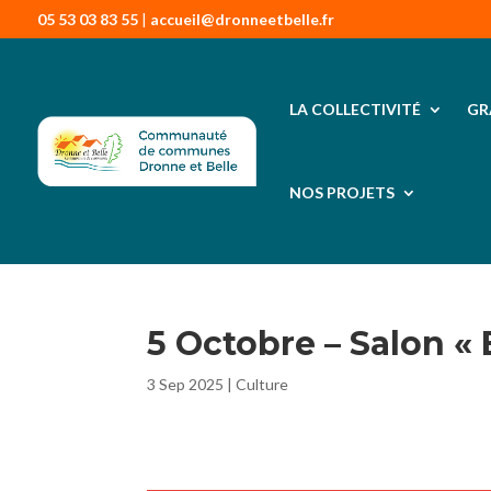
05 53 03 83 55
|
accueil@dronneetbelle.fr
LA COLLECTIVITÉ
GR
NOS PROJETS
5 Octobre – Salon «
3 Sep 2025
|
Culture