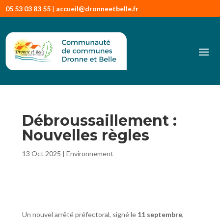
05 53 03 83 55
|
accueil@dronneetbelle.fr
Débroussaillement :
Nouvelles règles
13 Oct 2025
|
Environnement
Un nouvel arrêté préfectoral, signé le
11 septembre
,