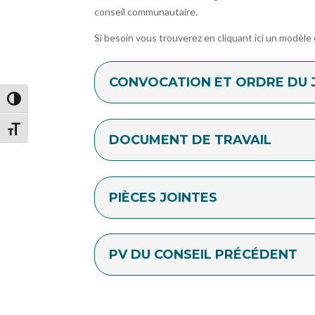
conseil communautaire.
Si besoin vous trouverez en cliquant ici un modèle
CONVOCATION ET ORDRE DU 
Passer en contraste élevé
Changer la taille de la police
DOCUMENT DE TRAVAIL
PIÈCES JOINTES
PV DU CONSEIL PRÉCÉDENT