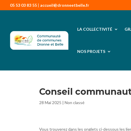
05 53 03 83 55
|
accueil@dronneetbelle.fr
LA COLLECTIVITÉ
GR
NOS PROJETS
Conseil communauta
28 Mai 2025
|
Non classé
Vous trouverez dans les onglets ci-dessous les 